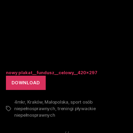
nowy plakat__fundusz__celowy__420x297
DOWNLOAD
4mkr
,
Kraków
,
Małopolska
,
sport osób
niepełnosprawnych
,
treningi pływackie
Tags
niepełnosprawnych