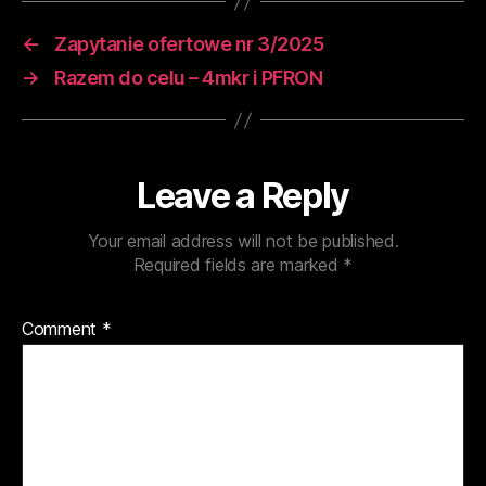
←
Zapytanie ofertowe nr 3/2025
→
Razem do celu – 4mkr i PFRON
Leave a Reply
Your email address will not be published.
Required fields are marked
*
Comment
*