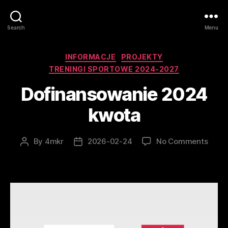
Search
Menu
Categories
INFORMACJE
PROJEKTY
TRENINGI SPORTOWE 2024-2027
Dofinansowanie 2024
kwota
on
By
4mkr
2026-02-24
No Comments
Post
Post
Dofin
author
date
2024
kwot